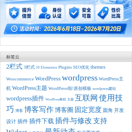
标签云
2栏式
themes
3栏式
Plugins
SEO优化
10
Elementor
wordpress
WordPress
Woocommerce
WordPress主
WordPress主题
机
WordPress啦!原创模板
wordpress建站
使用技
互联网
wordpress插件
WordPress教程
主题
巧
博客写作
固定宽度
博客圈
圆角
开发
博客
插件与修改
支持
插件下载
插件
设计
最新动态
Widget