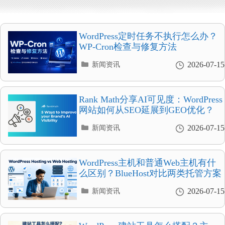
WordPress定时任务不执行怎么办？
WP-Cron检查与修复方法
分
2026-07-15
新闻资讯
类
目
录
Rank Math分享AI可见度：WordPress
网站如何从SEO延展到GEO优化？
分
2026-07-15
新闻资讯
类
目
录
WordPress主机和普通Web主机有什
么区别？BlueHost对比两类托管方案
分
2026-07-15
新闻资讯
类
目
录