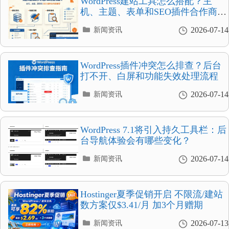
WordPress建站工具怎么搭配？主
机、主题、表单和SEO插件合作商推
荐
分
2026-07-14
新闻资讯
类
目
录
WordPress插件冲突怎么排查？后台
打不开、白屏和功能失效处理流程
分
2026-07-14
新闻资讯
类
目
录
WordPress 7.1将引入持久工具栏：后
台导航体验会有哪些变化？
分
2026-07-14
新闻资讯
类
目
录
Hostinger夏季促销开启 不限流/建站
数方案仅$3.41/月 加3个月赠期
分
2026-07-13
新闻资讯