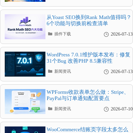
类
目
录
从Yoast SEO换到Rank Math值得吗？
6个功能与切换前检查清单
分
2026-07-13
插件下载
类
目
录
WordPress 7.0.1维护版本发布：修复
31个Bug 改善PHP 8.5兼容性
分
2026-07-13
新闻资讯
类
目
录
WPForms收款表单怎么做：Stripe、
PayPal与订单通知配置要点
分
2026-07-10
新闻资讯
类
目
录
WooCommerce结账页字段太多怎么