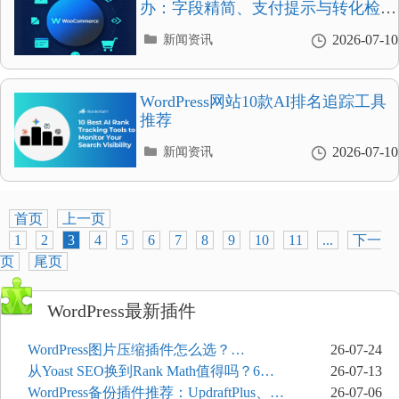
办：字段精简、支付提示与转化检查
清单
分
2026-07-10
新闻资讯
类
目
录
WordPress网站10款AI排名追踪工具
推荐
分
2026-07-10
新闻资讯
类
目
录
首页
上一页
1
2
3
4
5
6
7
8
9
10
11
...
下一
页
尾页
WordPress最新插件
WordPress图片压缩插件怎么选？
26-07-24
ShortPixel、Imagify、Smush和EWWW全
从Yoast SEO换到Rank Math值得吗？6个
26-07-13
面对比
功能与切换前检查清单
WordPress备份插件推荐：UpdraftPlus、
26-07-06