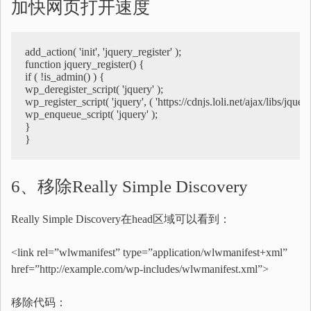
加快网页打开速度
add_action( 'init', 'jquery_register' );

function jquery_register() {

if ( !is_admin() ) {

wp_deregister_script( 'jquery' );

wp_register_script( 'jquery', ( 'https://cdnjs.loli.net/ajax/libs/jquery/
wp_enqueue_script( 'jquery' );

}

}
6、移除Really Simple Discovery
Really Simple Discovery在head区域可以看到：
<link rel=”wlwmanifest” type=”application/wlwmanifest+xml”
href=”http://example.com/wp-includes/wlwmanifest.xml”>
移除代码：