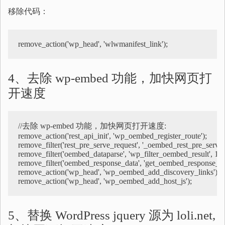
移除代码：
remove_action('wp_head', 'wlwmanifest_link')
;
4、去除 wp-embed 功能，加快网页打
开速度
//去除 wp-embed 功能，加快网页打开速度:

remove_action('rest_api_init', 'wp_oembed_register_route');

remove_filter('rest_pre_serve_request', '_oembed_rest_pre_serve_r
remove_filter('oembed_dataparse', 'wp_filter_oembed_result', 10 )
remove_filter('oembed_response_data', 'get_oembed_response_data
remove_action('wp_head', 'wp_oembed_add_discovery_links');

remove_action('wp_head', 'wp_oembed_add_host_js');
5、替换 WordPress jquery 源为 loli.net,