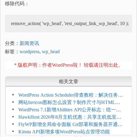
移除代码：
remove_action( 'wp_head', 'rest_output_link_wp_head', 10 );
分类：
新闻资讯
标签：
wordpress
,
wp_head
* 版权声明：作者WordPress啦！ 转载请注明出处。
相关文章
WordPress Action Scheduler排查教程：解决任务积
压和订单延迟
网站favicon图标怎么设置？制作尺寸与HTML添
加方法
WordPress 7.1新增Abilities API公开标志：统一支
持REST API、MCP与AI代理
HawkHost 2026年8月主机优惠：共享主机低至
$2.61/月，高性能主机同步折扣
FlyWP新增全局命令面板 Git部署和服务器开通更
方便
Kinsta API新增多项WordPress站点管理功能