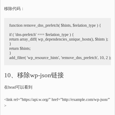
移除代码：
function remove_dns_prefetch( $hints, $relation_type ) {

if ( 'dns-prefetch' === $relation_type ) {

return array_diff( wp_dependencies_unique_hosts(), $hints );

}

return $hints;

}

add_filter( 'wp_resource_hints', 'remove_dns_prefetch', 10, 2 );
10、移除wp-json链接
在head可以看到
<link rel=”https://api.w.org/” href=”http://example.com/wp-json/”
>