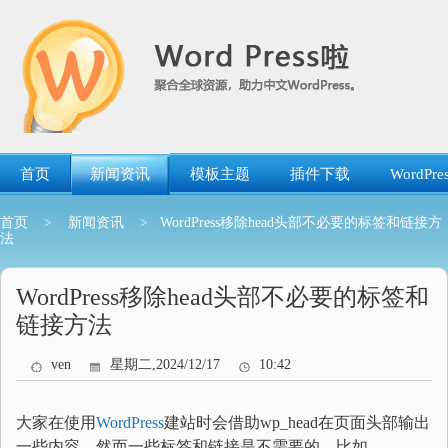
跳
转
到
内
容
首页
新闻资讯
模板主题
插件下载
WordP
首页
>
新闻资讯
> WordPress移除head头部不必要的标签和链接方
法
WordPress移除head头部不必要的标签和
链接方法
ven
星期二,2024/12/17
10:42
大家在使用
WordPress
建站时会借助wp_head在页面头部输出
一些内容，然而一些标签和链接是不需要的，比如