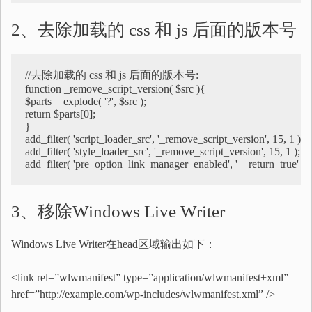
2、去除加载的 css 和 js 后面的版本号
//去除加载的 css 和 js 后面的版本号:

function _remove_script_version( $src ){

$parts = explode( '?', $src );

return $parts[0];

}

add_filter( 'script_loader_src', '_remove_script_version', 15, 1 );

add_filter( 'style_loader_src', '_remove_script_version', 15, 1 );

add_filter( 'pre_option_link_manager_enabled', '__return_true' );
3、移除Windows Live Writer
Windows Live Writer在head区域输出如下：
<link rel=”wlwmanifest” type=”application/wlwmanifest+xml”
href=”http://example.com/wp-includes/wlwmanifest.xml” />