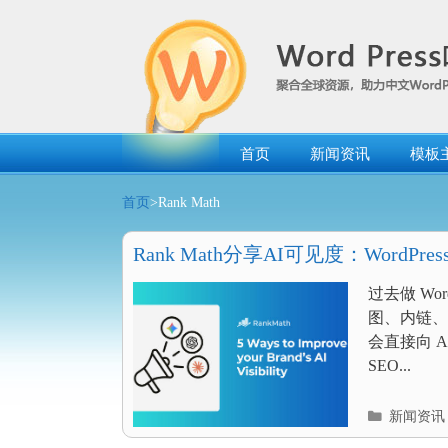
跳
转
到
内
容
首页
新闻资讯
模板
首页
>Rank Math
Rank Math分享AI可见度：WordP
GEO优化？
过去做 Wo
图、内链、
会直接向 A
SEO...
分
新闻资讯
类