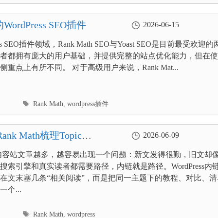
签
WordPress SEO插件
2026-06-15
ess SEO插件领域，Rank Math SEO与Yoast SEO是目前最受欢迎的
者都拥有庞大的用户基础，并提供完整的站点优化能力，但在使
重点上有所不同。 对于高级用户来说，Rank Mat...
标
Rank Math
,
wordpress插件
签
k Math梳理Topic
2026-06-09
ress内容站文章越多，越容易出现一个问题：新文发得很勤，旧文却
搜索引擎和真实读者都需要路径，内链就是路径。WordPress内
在文末塞几条“相关阅读”，而是把同一主题下的教程、对比、清
个...
标
Rank Math
,
wordpress