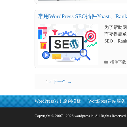
类
目
录
常用WordPress SEO插件Yoast、Rank 
对比分析
为了帮助网
面变得简单，
SEO、Rank
分
插件下载
类
目
录
文
1
2
下一个 →
章
导
WordPress啦！原创模板
WordPress建站服务
航
Copyright © 2007 - 2026 wordpress.la, All Rights 