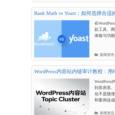
类
目
录
Rank Math vs Yoast：如何选择合适的
在WordPr
款工具。两
体验与功能侧
分
新闻资讯
类
目
录
WordPress内容站内链审计教程：用Ran
Cluster
WordP
到库房里。
化不是随便
和案例连成一
分
新闻资讯