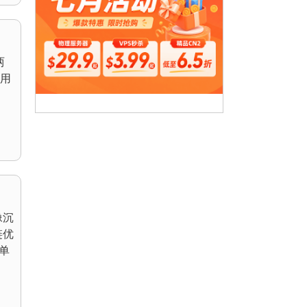
两
用
像沉
链优
单