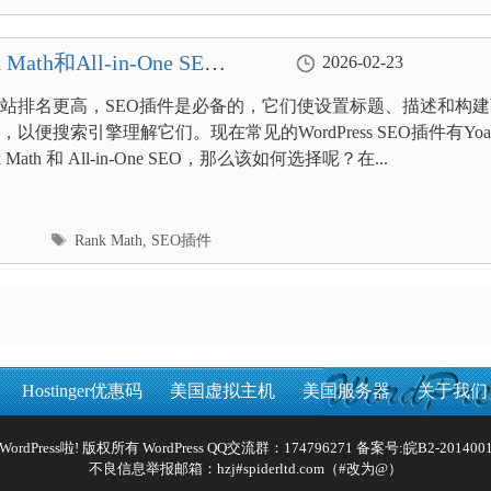
签
Math和All-in-One SEO
2026-02-23
站排名更高，SEO插件是必备的，它们使设置标题、描述和构建
以便搜索引擎理解它们。现在常见的WordPress SEO插件有Yoas
 Math 和 All-in-One SEO，那么该如何选择呢？在...
标
Rank Math
,
SEO插件
签
Hostinger优惠码
美国虚拟主机
美国服务器
关于我们
Reserved WordPress啦! 版权所有 WordPress QQ交流群：174796271 备案号:
皖B2-2014001
不良信息举报邮箱：hzj#spiderltd.com（#改为@）