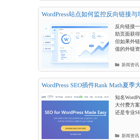
目
录
WordPress站点如何监控反向链接
反向链接一直
助页面获得
但如果外链
值的外链资产
分
新闻资讯
类
目
录
WordPress SEO插件Rank Mat
惠 PRO方案额外赠送双倍权益
知名WordP
大付费方案
还是专业S
分
新闻资讯