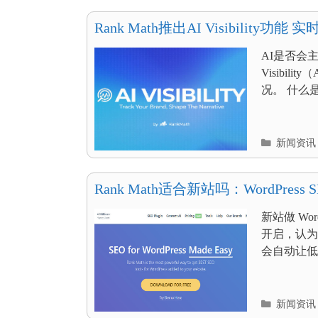
目
录
Rank Math推出AI Visibility
曝光表现
AI是否会主
Visibi
况。 什么是AI V
分
新闻资讯
类
目
录
Rank Math适合新站吗：WordPre
误区
新站做 Wo
开启，认为
会自动让低
分
新闻资讯
类