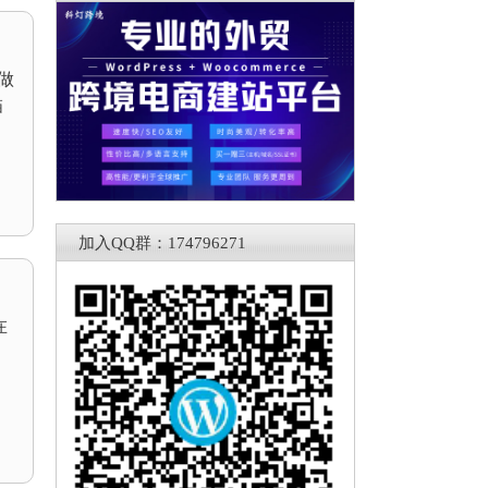
期做
描
加入QQ群：174796271
在