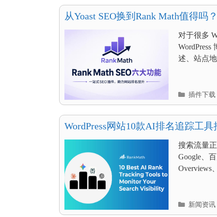
目
录
从Yoast SEO换到Rank Math
清单
对于很多 Wo
WordPr
述、站点地图
分
插件下载
类
目
录
WordPress网站10款AI排名追踪工
搜索流量正
Google
Overviews、
分
新闻资讯
类