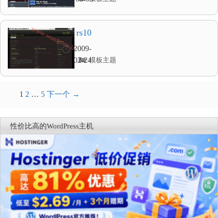
类
目
录
rs10
2009-
分
02-24
模板主题
类
目
录
文
1
2
…
5
下一个 →
章
导
性价比高的WordPress主机
航