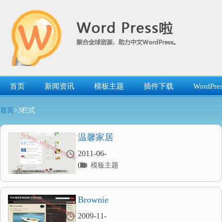
跳
转
到
内
容
首页
新闻资讯
模板主题
插件下载
WordP
首页
>3栏式
温馨家居
2011-06-
分
08
模板主题
类
目
录
Brownie
2009-11-