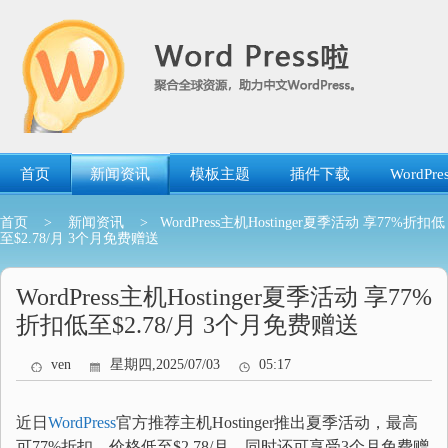
跳
转
到
内
容
首页
新闻资讯
模板主题
插件下载
WordP
首页
>
新闻资讯
> WordPress主机Hostinger夏季活动 享77%折扣低
至$2.78/月 3个月免费赠送
WordPress主机Hostinger夏季活动 享77%
折扣低至$2.78/月 3个月免费赠送
ven
星期四,2025/07/03
05:17
近日
WordPress
官方推荐主机Hostinger推出夏季活动，最高
可77%折扣，价格低至$2.78/月，同时还可享受3个月免费赠