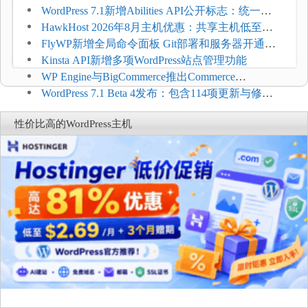
加方法
WordPress 7.1新增Abilities API公开标志：统一支
持REST API、MCP与AI代理
HawkHost 2026年8月主机优惠：共享主机低至
$2.61/月，高性能主机同步折扣
FlyWP新增全局命令面板 Git部署和服务器开通更
方便
Kinsta API新增多项WordPress站点管理功能
WP Engine与BigCommerce推出Commerce
Connect：WordPress商店可保留前台体验并扩展电
WordPress 7.1 Beta 4发布：包含114项更新与修
商能力
复，仅建议在测试环境体验
性价比高的WordPress主机