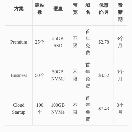
建站
带
域
优惠
费
方案
硬盘
数
宽
名
价/月
赠
期
首
25GB
不
年
3个
Premium
25个
$2.78
SSD
限
免
月
费
首
50GB
不
年
3个
Business
50个
$3.52
NVMe
限
免
月
费
首
Cloud
100
100GB
不
年
3个
$7.43
Startup
个
NVMe
限
免
月
费