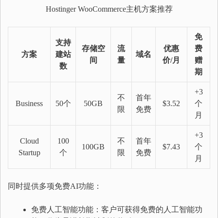
Hostinger WooCommerce主机方案推荐
免
支持
存储空
流
优惠
费
方案
建站
域名
间
量
价/月
赠
数
期
+3
不
首年
Business
50个
50GB
$3.52
个
限
免费
月
+3
Cloud
100
不
首年
100GB
$7.43
个
Startup
个
限
免费
月
同时提供多项免费AI功能：
免费人工智能功能：客户可获得免费的人工智能功