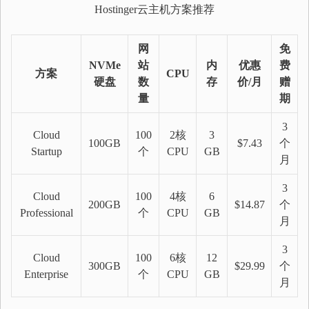
Hostinger云主机方案推荐
网
免
NVMe
站
内
优惠
费
方案
CPU
硬盘
数
存
价/月
赠
量
期
3
Cloud
100
2核
3
100GB
$7.43
个
Startup
个
CPU
GB
月
3
Cloud
100
4核
6
200GB
$14.87
个
Professional
个
CPU
GB
月
3
Cloud
100
6核
12
300GB
$29.99
个
Enterprise
个
CPU
GB
月