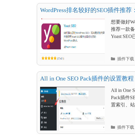
目
录
WordPress排名较好的SEO插件推荐：
想要做好W
推荐一款备受W
Yoast 
分
插件下载
类
目
录
All in One SEO Pack插件的设置教程
All in O
Pack插
置索引、站
分
插件下载
类