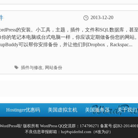
签
件
2013-12-20
ordPress的安装。小工具，主题，插件，文件和SQL数据库，甚
像你的笔记本电脑或台式电脑一样，你应该定期做备份您的网站
upBuddy可以帮你安排备份，并让他们到Dropbox，Rackspac...
标
插件与修改
,
网站备份
签
Hostinger优惠码
美国虚拟主机
美国服务器
关于我们
Reserved WordPress啦! 版权所有 WordPress QQ交流群：174796271 备案号:
皖B2-2014001
不良信息举报邮箱：hzj#spiderltd.com（#改为@）