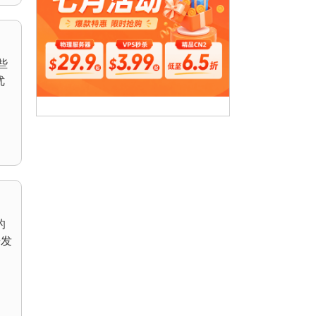
些
优
的
开发