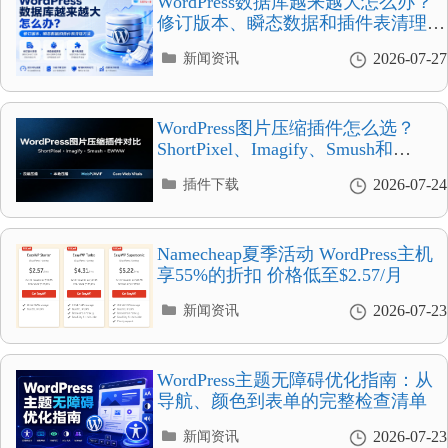
WordPress数据库越来越大怎么办？
修订版本、瞬态数据和插件表清理方
法
分
2026-07-27
新闻资讯
类
目
录
WordPress图片压缩插件怎么选？
ShortPixel、Imagify、Smush和
EWWW全面对比
分
2026-07-24
插件下载
类
目
录
Namecheap夏季活动 WordPress主机
享55%的折扣 价格低至$2.57/月
分
2026-07-23
新闻资讯
类
目
录
WordPress主题无障碍优化指南：从
导航、颜色到表单的完整检查清单
分
2026-07-23
新闻资讯