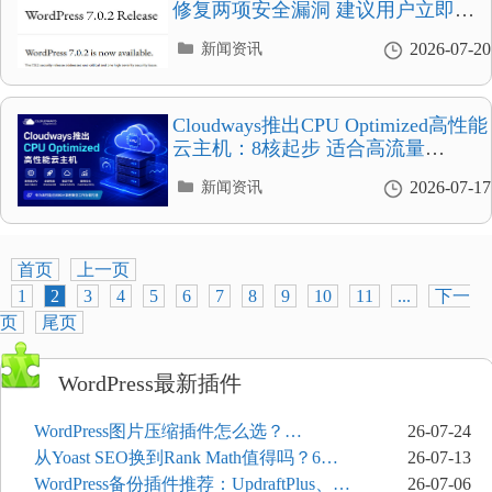
修复两项安全漏洞 建议用户立即更
新
分
2026-07-20
新闻资讯
类
目
录
Cloudways推出CPU Optimized高性能
云主机：8核起步 适合高流量
WordPress博客
分
2026-07-17
新闻资讯
类
目
录
首页
上一页
1
2
3
4
5
6
7
8
9
10
11
...
下一
页
尾页
WordPress最新插件
WordPress图片压缩插件怎么选？
26-07-24
ShortPixel、Imagify、Smush和EWWW全
从Yoast SEO换到Rank Math值得吗？6个
26-07-13
面对比
功能与切换前检查清单
WordPress备份插件推荐：UpdraftPlus、
26-07-06