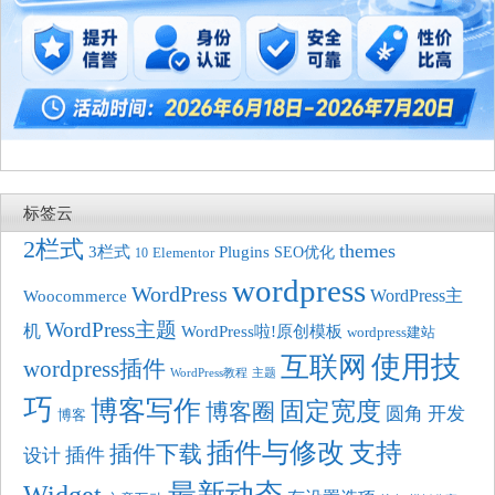
标签云
2栏式
themes
3栏式
Plugins
SEO优化
10
Elementor
wordpress
WordPress
Woocommerce
WordPress主
WordPress主题
机
WordPress啦!原创模板
wordpress建站
使用技
互联网
wordpress插件
WordPress教程
主题
巧
博客写作
固定宽度
博客圈
圆角
开发
博客
插件与修改
支持
插件下载
插件
设计
最新动态
Widget