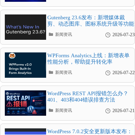
类
目
录
Gutenberg 23.6发布：新增媒体裁
剪、动态图库、图标系统升级等功能
分
2026-07-23
新闻资讯
类
目
录
WPForms Analytics上线：新增表单
性能分析，帮助提升转化率
分
2026-07-22
新闻资讯
类
目
录
WordPress REST API报错怎么办？
401、403和404错误排查方法
分
2026-07-21
新闻资讯
类
目
录
WordPress 7.0.2安全更新版本发布：