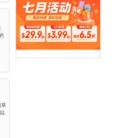
链
的
篇草
以