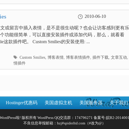
签
es
2010-06-10
ress正文或留言中插入表情，是不是很生动呢？也会让访客感到更有
个功能很简单，可以直接安装插件或添加代码，那么，就看看
milie这款插件吧。 Custom Smilies的安装使用: ...
标
Custom Smilies
,
博客表情
,
博客表情插件
,
插件下载
,
文章互动
签
情插件
Hostinger优惠码
美国虚拟主机
美国服务器
关于我们
Reserved WordPress啦! 版权所有 WordPress QQ交流群：174796271 备案号:
皖B2-2014001
不良信息举报邮箱：hzj#spiderltd.com（#改为@）