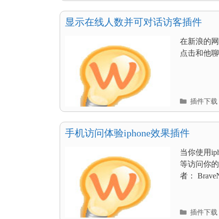
目
录
显示在线人数并可对话访客插件
在新浪的网
点击和他聊
分
插件下载
类
目
录
手机访问体验iphone效果插件
当你使用iphon
等访问你的
者： BraveN
分
插件下载