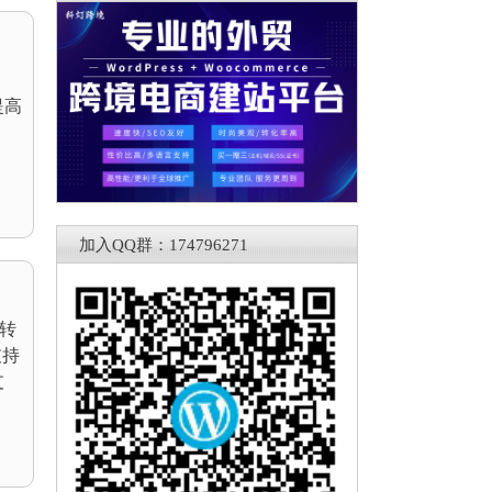
提高
加入QQ群：174796271
章转
支持
支