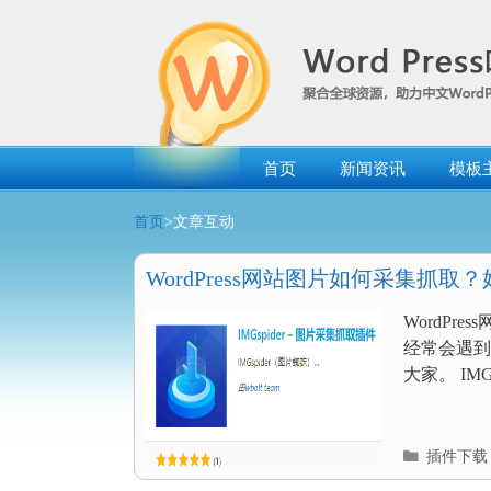
跳
转
到
内
容
首页
新闻资讯
模板
首页
>文章互动
WordPress网站图片如何采集抓取
WordPr
经常会遇到
大家。 IMG
分
插件下载
类