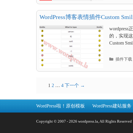
类
目
录
WordPress博客表情插件Custom Smili
wordp
的，实现这
Custom S
分
插件下载
类
目
录
文
1
2
…
4
下一个 →
章
导
WordPress啦！原创模板
WordPress建站服务
航
Copyright © 2007 - 2026 wordpress.la, All Rights 