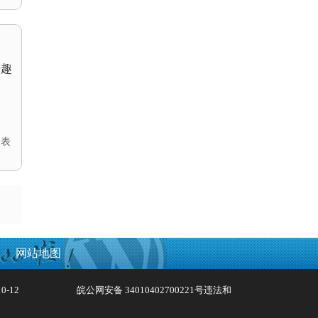
乐趣
,
表
网站地图
0-12
皖公网安备 34010402700221号
违法和