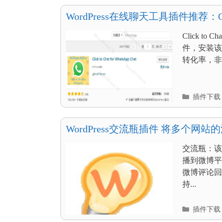
目
录
WordPress在线聊天工具插件推荐：Click 
WhatsApp Chat
Click to
件，安装该
转化率，非
分
插件下载
类
目
录
WordPress交流瓶插件 将多个网站
交流瓶：该插件
播到微博平
微博评论回
持...
分
插件下载
类