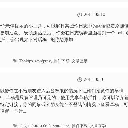
签
2011-06-10
ips是一个悬停提示的小工具，可以解释某些你日志中的词语或者添加
更加活泼。 安装激活之后，你会在日志编辑里面看到一个tooltip
之后，会出现如下对话框 把你想添加...
标
Tooltips
,
wordpress
,
插件下载
,
文章互动
签
2011-06-01
以使你在不给朋友进入后台权限的情况下让他们预览你的草稿。
ress中，草稿是只有管理员可见的，使用共享草稿插件，你可以给某
特定链接，你的同事或者朋友能在不登陆的情况下查看草稿，可
置一个时...
标
plugin share a draft
,
wordpress
,
插件下载
,
文章互动