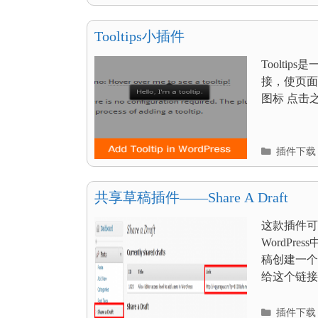
类
目
录
Tooltips小插件
Toolt
接，使页面
图标 点击
分
插件下载
类
目
录
共享草稿插件——Share A Draft
这款插件可
WordP
稿创建一个
给这个链接设
分
插件下载