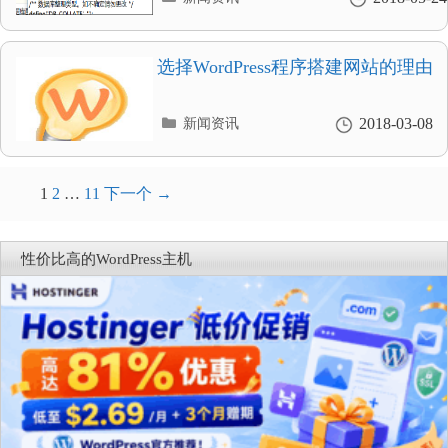
类
目
录
选择WordPress程序搭建网站的理由
分
2018-03-08
新闻资讯
类
目
录
文
1
2
…
11
下一个 →
章
导
性价比高的WordPress主机
航