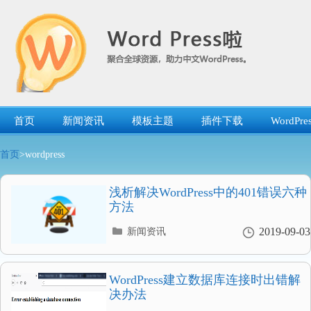
跳
转
到
内
容
首页
新闻资讯
模板主题
插件下载
WordP
首页
>wordpress
浅析解决WordPress中的401错误六种
方法
分
2019-09-03
新闻资讯
类
目
录
WordPress建立数据库连接时出错解
决办法