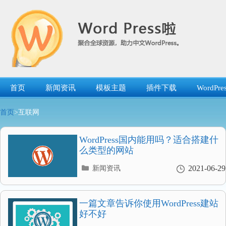
跳
转
到
内
容
首页
新闻资讯
模板主题
插件下载
WordP
首页
>互联网
WordPress国内能用吗？适合搭建什
么类型的网站
分
2021-06-29
新闻资讯
类
目
录
一篇文章告诉你使用WordPress建站
好不好