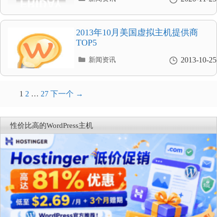
类
目
录
2013年10月美国虚拟主机提供商
TOP5
分
2013-10-25
新闻资讯
类
目
录
文
1
2
…
27
下一个 →
章
导
性价比高的WordPress主机
航