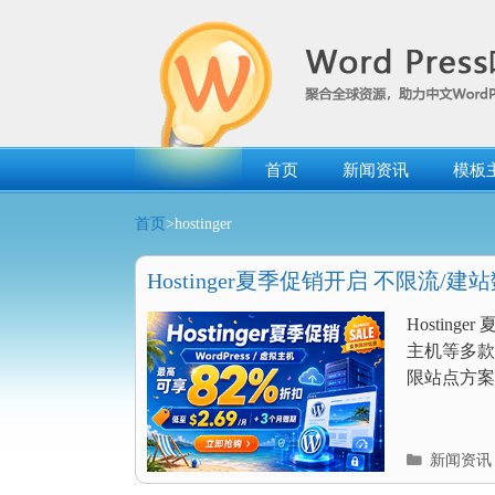
跳
转
到
内
容
首页
新闻资讯
模板
首页
>hostinger
Hostinger夏季促销开启 不限流/建站
月赠期
Hostin
主机等多款产
限站点方案，
分
新闻资讯
类