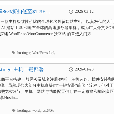
86%折扣低至$1.79/月
2026-03-12
nger 是一款主打极致性价比的全球知名外贸建站主机，以其极低的人
 AI 建站工具 和遍布全球的高速服务器集群，成为广大外贸 SO
 WordPress/WooCommerce 独立站 的首选入门方...
标
hostinger
,
WordPress主机
签
stinger主机一键部署
2026-01-28
ress电商平台搭建一般需涉及域名注册/解析、主机选购、插件安装和
骤。虽然现代大部分主机商提供“一键安装”简化了流程，但对于
理技术细节、主机、网站与功能配置仍存在一定难度和知识盲区
stin...
标
hostinger
,
wordpress建站