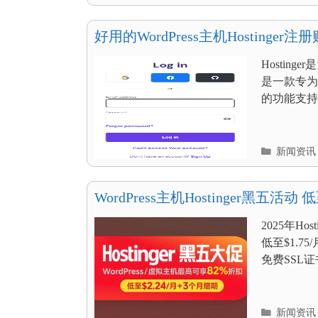
类
目
录
好用的WordPress主机Hosting
码）
Hostinge
是一款专为
的功能支持
分
新闻资讯
类
目
录
WordPress主机Hostinger黑五活动 
2025年H
低至$1.
免费SSL
分
新闻资讯