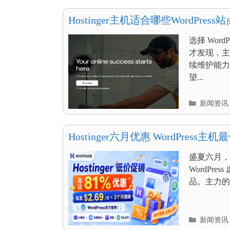
目
录
Hostinger主机适合哪些WordPress站
选择 Wor
才发现，主
续维护能力。
望...
分
新闻资讯
类
目
录
Hostinger六月优惠 WordPress主机
3个月
盛夏六月，
WordPr
品。主力的 W
分
新闻资讯
类