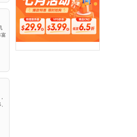
机
丰富
惠，
移、