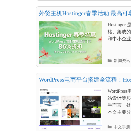
目
录
外贸主机Hostinger春季活动 最高可享
3个月赠期
Hosti
格、集成的
和中小企业搭建
分
新闻资讯
类
目
录
WordPress电商平台搭建全流程：Ho
WordP
站设计等步
手而言，处
本文主要分享Ho
分
中文手册