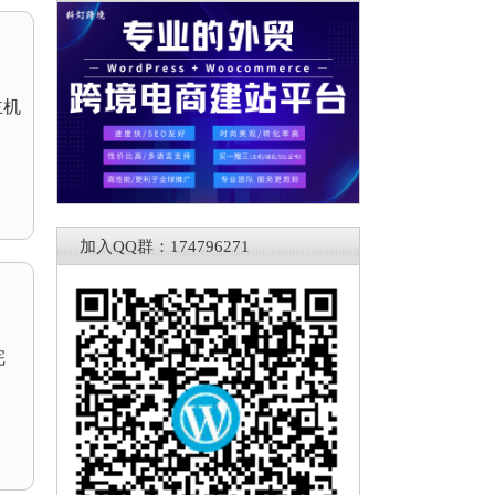
主机
加入QQ群：174796271
完