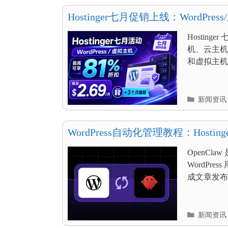
目
录
Hostinger七月促销上线：WordPr
低至$2.69/月送3个月
Hosting
机、云主机及
和虚拟主机最高
分
新闻资讯
类
目
录
WordPress自动化管理教程：Hostinge
OpenCl
WordPr
成文章发布
分
新闻资讯
类