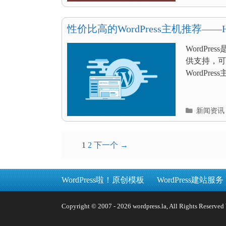
类
目
录
性价比高的WordPress主机推荐——Hos
WordPr
供支持，可
WordPre
分
新闻资讯
类
目
录
文
1
2
下一个 →
章
导
WordPress啦！原创模板
WordPress建站服务
航
Copyright © 2007 - 2026 wordpress.la, All Rights 