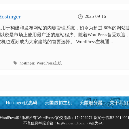
签
tinger
2025-09-16
ess是用于构建和发布网站的内容管理系统，如今为超过 60%的网站
以说是市场上使用最广泛的建站程序。随着WordPress备受欢迎
ss主机也逐渐成为大家建站的首要选择。 WordPress主机通...
标
hostinger
,
WordPress主机
签
Hostinger优惠码
美国虚拟主机
美国服务器
关于我们
Reserved WordPress啦! 版权所有 WordPress QQ交流群：174796271 备案号:
皖B2-2014001
不良信息举报邮箱：hzj#spiderltd.com（#改为@）