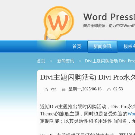
跳
转
到
内
容
首页
新闻资讯
模板
首页
>
新闻资讯
> Divi主题闪购活动 Divi P
Divi主题闪购活动 Divi Pro
ven
星期一,2025/06/16
02:53
近期Divi主题推出限时闪购活动，Divi Pro永
Themes的旗舰主题，同时也是备受欢迎的
Wo
定制功能；以其灵活性和多用途性而闻名，