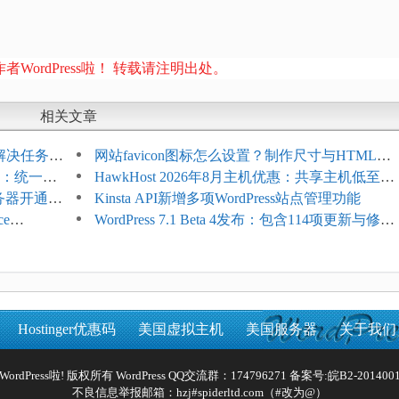
者WordPress啦！ 转载请注明出处。
相关文章
教程：解决任务积
网站favicon图标怎么设置？制作尺寸与HTML添
开标志：统一支
加方法
HawkHost 2026年8月主机优惠：共享主机低至
服务器开通更
$2.61/月，高性能主机同步折扣
Kinsta API新增多项WordPress站点管理功能
ce
WordPress 7.1 Beta 4发布：包含114项更新与修
台体验并扩展电
复，仅建议在测试环境体验
Hostinger优惠码
美国虚拟主机
美国服务器
关于我们
Reserved WordPress啦! 版权所有 WordPress QQ交流群：174796271 备案号:
皖B2-2014001
不良信息举报邮箱：hzj#spiderltd.com（#改为@）