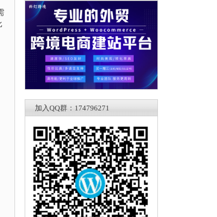
需
比
加入QQ群：174796271