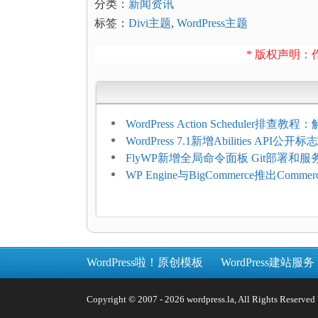
分类：
新闻资讯
标签：
Divi主题
,
WordPress主题
* 版权声明：作
WordPress Action Scheduler排查
压和订单延迟
WordPress 7.1新增Abilities API公
持REST API、MCP与AI代理
FlyWP新增全局命令面板 Git部署和
方便
WP Engine与BigCommerce推出Commer
Connect：WordPress商店可保留前
商能力
WordPress啦！原创模板
WordPress建站服务
Copyright © 2007 - 2026 wordpress.la, All Rights 