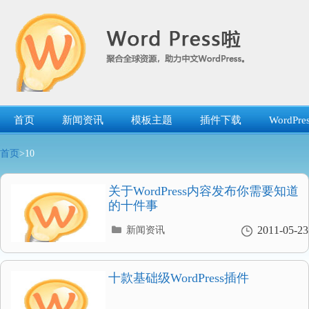
跳
转
到
内
容
首页
新闻资讯
模板主题
插件下载
WordP
首页
>10
关于WordPress内容发布你需要知道
的十件事
分
2011-05-23
新闻资讯
类
目
录
十款基础级WordPress插件