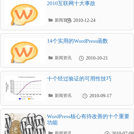
录
2010互联网十大事故
分
2010-12-24
新闻资讯
类
目
录
14个实用的WordPress函数
分
2010-10-21
新闻资讯
类
目
录
十个经过验证的可用性技巧
分
2010-09-17
新闻资讯
类
目
录
WordPress核心有待改善的十个重要
功能
分
2010-07-08
新闻资讯