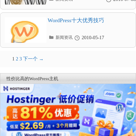
类
目
录
WordPress十大优秀技巧
分
2010-05-17
新闻资讯
类
目
录
文
1
2
3
下一个 →
章
导
性价比高的WordPress主机
航