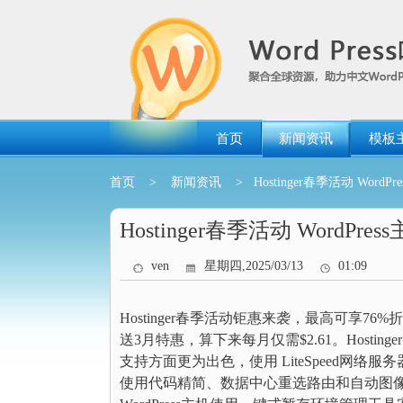
跳
转
到
内
容
首页
新闻资讯
模板
首页
>
新闻资讯
> Hostinger春季活动 WordP
Hostinger春季活动 WordPre
ven
星期四,2025/03/13
01:09
Hostinger春季活动钜惠来袭，最高可享76%
送3月特惠，算下来每月仅需$2.61。Hostinge
支持方面更为出色，使用 LiteSpeed网络服务器和
使用代码精简、数据中心重选路由和自动图像优化，使用