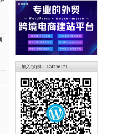
护
期
加入QQ群：174796271