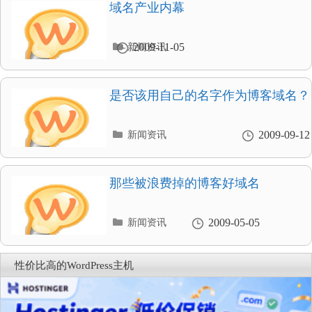
录
域名产业内幕
分
2009-11-05
新闻资讯
类
目
录
是否该用自己的名字作为博客域名？
分
2009-09-12
新闻资讯
类
目
录
那些被浪费掉的博客好域名
分
2009-05-05
新闻资讯
类
目
录
性价比高的WordPress主机