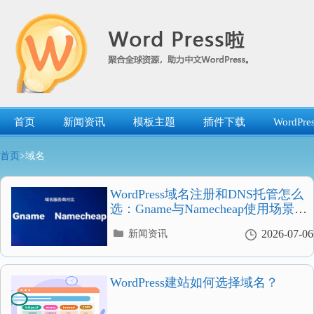
跳
转
到
内
容
首页
新闻资讯
模板主题
插件下载
WordP
首页
>域名
WordPress域名注册和DNS托管怎么
选：Gname与Namecheap使用场景对
比
分
2026-07-06
新闻资讯
类
目
录
WordPress建站如何选择域名？