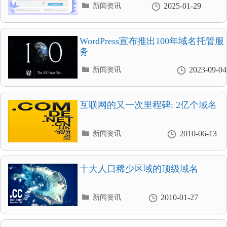
分
2025-01-29
新闻资讯
类
目
录
WordPress宣布推出100年域名托管服
务
分
2023-09-04
新闻资讯
类
目
录
互联网的又一次里程碑: 2亿个域名
分
2010-06-13
新闻资讯
类
目
录
十大人口稀少区域的顶级域名
分
2010-01-27
新闻资讯
类
目