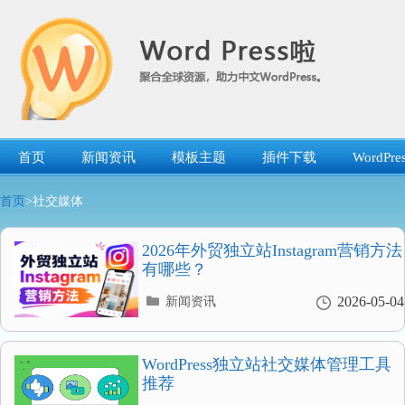
跳
转
到
内
容
首页
新闻资讯
模板主题
插件下载
WordP
首页
>社交媒体
2026年外贸独立站Instagram营销方法
有哪些？
分
2026-05-04
新闻资讯
类
目
录
WordPress独立站社交媒体管理工具
推荐