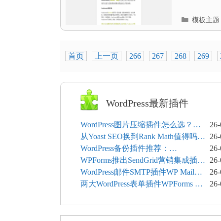
分
模板主题
类
目
录
首页
上一页
266
267
268
269
WordPress最新插件
WordPress图片压缩插件怎么选？
26-
ShortPixel、Imagify、Smush和
从Yoast SEO换到Rank Math值得吗？
26-
EWWW全面对比
6个功能与切换前检查清单
WordPress备份插件推荐：
26-
UpdraftPlus、JetBackup和主机自动备
WPForms推出SendGrid营销集成插件
26-
份等方案
实现表单联系人自动同步
WordPress邮件SMTP插件WP Mail
26-
SMTP和FluentSMT对比评测
两大WordPress表单插件WPForms 和
26-
Contact Form 7哪个好