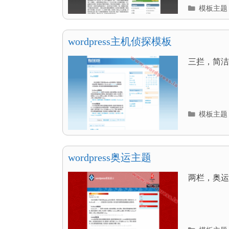
分
模板主题
类
目
录
wordpress主机侦探模板
三拦，简洁，
分
模板主题
类
目
录
wordpress奥运主题
两栏，奥运风