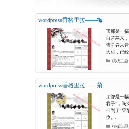
wordpress香格里拉——梅
顶部是一幅
自苦寒来，
雪争春未肯
大栏，已经
分
模板主题
类
目
录
wordpress香格里拉——菊
顶部是一幅
君子”，陶
带到了“采
位。...
分
模板主题