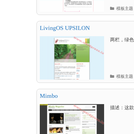
分
模板主题
类
目
录
LivingOS UPSILON
两栏，绿色 .
分
模板主题
类
目
录
Mimbo
描述：这款