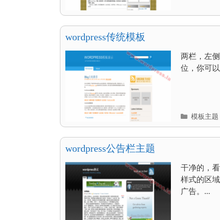
类
目
录
wordpress传统模板
两栏，左侧
位，你可以
分
模板主题
类
目
录
wordpress公告栏主题
干净的，看
样式的区域
广告。...