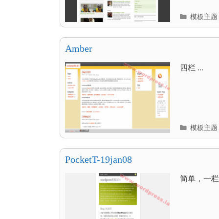
分
模板主题
类
目
录
Amber
四栏 ...
分
模板主题
类
目
录
PocketT-19jan08
简单，一栏 .