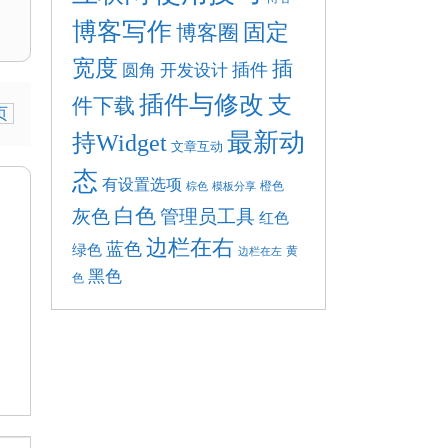
博客写作
固定
博客圈
宽度
插
插件
圆角
开发设计
插件与修改
支
件下载
页
最新动
持Widget
文章互动
态
有设置选项
棕色
模板分享
橙色
白色
灰色
管理员工具
红色
边栏在右
蓝色
绿色
黄
边栏在左
黑色
色