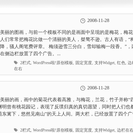
2008-11-28
美丽的图画，与前一个模板不同的是画面中呈现的是梅花，梅花
人们常常把梅花比做一个清丽的美人，桀骜不逊。古人有语，“
降，骚人阁笔费评章。 梅须逊雪三分白，雪却输梅一段香。”，
在侧边栏放置了四个广告。...
标
2栏式
,
WordPress啦!原创模板
,
固定宽度
,
支持Widget
,
红色
,
边
签
在右
2008-11-28
美丽的画，画中的菊花代表着高雅，与梅花，兰花，竹子并称“
渊明曾有桃花园记，表现了反璞归真的真切愿望，同时把人们也
菊东篱下，悠然见南山”的天上人间。两大栏，已经放置了四个广
标
2栏式
,
WordPress啦!原创模板
,
固定宽度
,
支持Widget
,
边栏在