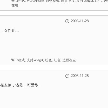
标
2栏式
,
WordPress啦!原创模板
,
固定宽度
,
支持Widget
,
红色
,
边
签
在右
2008-11-28
女性化 ...
标
2栏式
,
支持Widget
,
粉色
,
红色
,
边栏在左
签
2008-11-28
在左侧，浅蓝，可爱型 ...