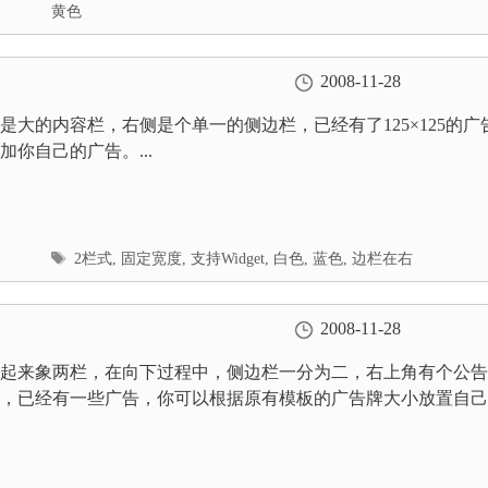
签
黄色
2008-11-28
是大的内容栏，右侧是个单一的侧边栏，已经有了125×125的广
加你自己的广告。...
标
2栏式
,
固定宽度
,
支持Widget
,
白色
,
蓝色
,
边栏在右
签
2008-11-28
起来象两栏，在向下过程中，侧边栏一分为二，右上角有个公告
，已经有一些广告，你可以根据原有模板的广告牌大小放置自己