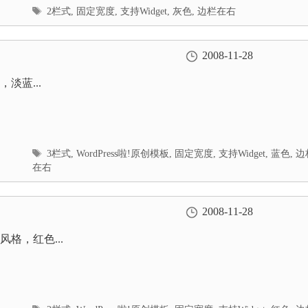
标
2栏式
,
固定宽度
,
支持Widget
,
灰色
,
边栏在右
签
2008-11-28
淡蓝...
标
3栏式
,
WordPress啦!原创模板
,
固定宽度
,
支持Widget
,
蓝色
,
边
签
在右
2008-11-28
格，红色...