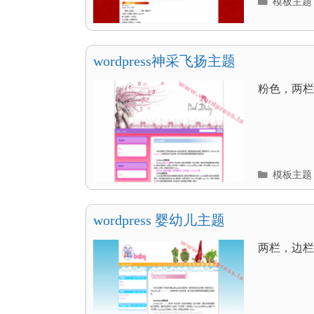
分
模板主题
类
目
录
wordpress神采飞扬主题
粉色，两栏，
分
模板主题
类
目
录
wordpress 婴幼儿主题
两栏，边栏