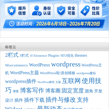
标签云
2栏式
themes
3栏式
Plugins
SEO优化
10
Elementor
wordpress
WordPress
Woocommerce
WordPress主
WordPress主题
机
WordPress啦!原创模板
wordpress建站
使用技
互联网
wordpress插件
WordPress教程
主题
巧
博客写作
固定宽度
博客圈
圆角
开发
博客
插件与修改
支持
插件下载
插件
设计
最新动态
Widget