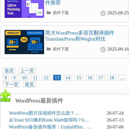
件推荐
分
2025-09-25
插件下载
类
目
录
两大WordPress多语言翻译插件
TranslatePress和Weglot对比
分
2025-09-16
插件下载
类
目
录
首页
上一页
8
9
10
11
12
13
14
15
16
17
18
...
下一页
尾页
WordPress最新插件
WordPress图片压缩插件怎么选？
26-07-24
ShortPixel、Imagify、Smush和EWWW全
从Yoast SEO换到Rank Math值得吗？6个
26-07-13
面对比
功能与切换前检查清单
WordPress备份插件推荐：UpdraftPlus、
26-07-06