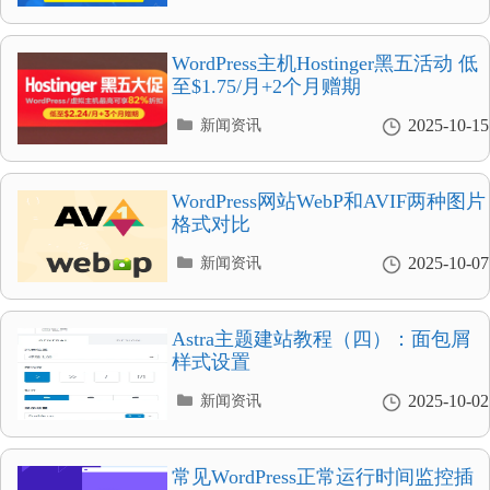
类
目
录
WordPress主机Hostinger黑五活动 低
至$1.75/月+2个月赠期
分
2025-10-15
新闻资讯
类
目
录
WordPress网站WebP和AVIF两种图片
格式对比
分
2025-10-07
新闻资讯
类
目
录
Astra主题建站教程（四）：面包屑
样式设置
分
2025-10-02
新闻资讯
类
目
录
常见WordPress正常运行时间监控插