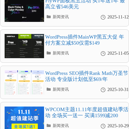
FlyWP面板黑五活动 买1年送1年 最
高立省546美元
分
2025-11-12
新闻资讯
类
目
录
WordPress插件MainWP黑五大促 年
付方案立减$50仅需$149
分
2025-11-05
新闻资讯
类
目
录
WordPress SEO插件Rank Math万圣节
活动 专业版计划低至$69/年
分
2025-10-31
新闻资讯
类
目
录
WPCOM主题11.11年度超值建站季活
动 全场买一送一 买满1599减200
分
2025-10-29
新闻资讯