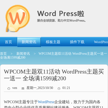
跳
转
到
内
容
首页
新闻资讯
模板主题
插件下载
WordP
首页
>
新闻资讯
> WPCOM主题双11活动 WordPress主题买一送一
全场满1599减200
WPCOM主题双11活动 WordPress主题买
一送一 全场满1599减200
ven
星期一,2023/10/30
01:21
WPCOM主题专注于
WordPress
企业建站，致力于为国内各
类中小型企业提供高质量网站建设服务。WPCOM主题双11