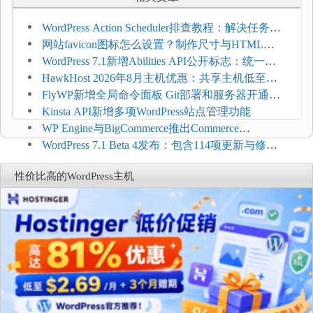
WordPress Action Scheduler排查教程：解决任务积
压和订单延迟
网站favicon图标怎么设置？制作尺寸与HTML添
加方法
WordPress 7.1新增Abilities API公开标志：统一支
持REST API、MCP与AI代理
HawkHost 2026年8月主机优惠：共享主机低至
$2.61/月，高性能主机同步折扣
FlyWP新增全局命令面板 Git部署和服务器开通更
方便
Kinsta API新增多项WordPress站点管理功能
WP Engine与BigCommerce推出Commerce
Connect：WordPress商店可保留前台体验并扩展电
WordPress 7.1 Beta 4发布：包含114项更新与修
商能力
复，仅建议在测试环境体验
性价比高的WordPress主机