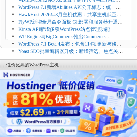
加方法
WordPress 7.1新增Abilities API公开标志：统一支
持REST API、MCP与AI代理
HawkHost 2026年8月主机优惠：共享主机低至
$2.61/月，高性能主机同步折扣
FlyWP新增全局命令面板 Git部署和服务器开通更
方便
Kinsta API新增多项WordPress站点管理功能
WP Engine与BigCommerce推出Commerce
Connect：WordPress商店可保留前台体验并扩展电
WordPress 7.1 Beta 4发布：包含114项更新与修
商能力
复，仅建议在测试环境体验
Yoast SEO批量编辑器升级：新增筛选、焦点关键
词与AI元数据草稿
性价比高的WordPress主机