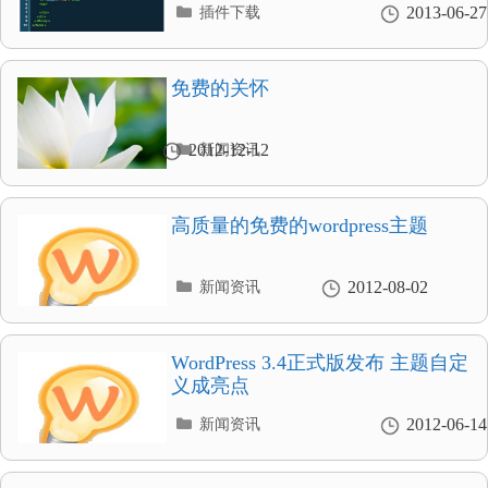
分
2013-06-27
插件下载
类
目
录
免费的关怀
分
2012-12-12
新闻资讯
类
目
录
高质量的免费的wordpress主题
分
2012-08-02
新闻资讯
类
目
录
WordPress 3.4正式版发布 主题自定
义成亮点
分
2012-06-14
新闻资讯
类
目