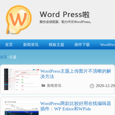
跳
转
到
内
容
首页
新闻资讯
模板主题
插件下载
WordP
首页
>主题
WordPress主题上传图片不清晰的解
决方法
分
2020-12-29
新闻资讯
类
目
录
WordPress两款比较好用在线编辑器
插件：WP Editor和WPide