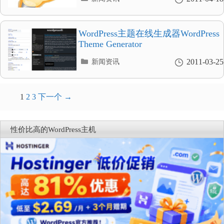
类
目
录
WordPress主题在线生成器WordPress
Theme Generator
分
2011-03-25
新闻资讯
类
目
录
文
1
2
3
下一个 →
章
导
性价比高的WordPress主机
航