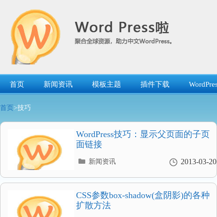
跳
转
到
内
容
首页
新闻资讯
模板主题
插件下载
WordP
首页
>技巧
WordPress技巧：显示父页面的子页
面链接
分
2013-03-20
新闻资讯
类
目
录
CSS参数box-shadow(盒阴影)的各种
扩散方法