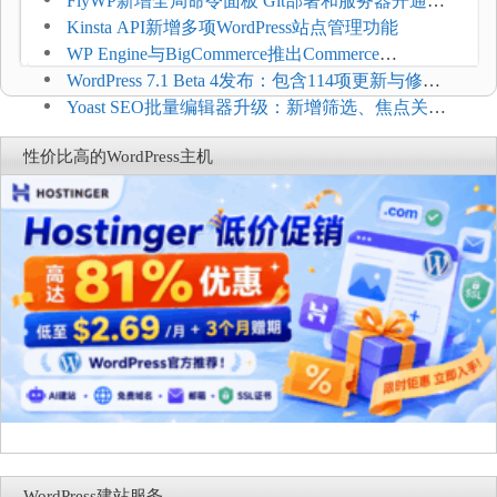
$2.61/月，高性能主机同步折扣
FlyWP新增全局命令面板 Git部署和服务器开通更
方便
Kinsta API新增多项WordPress站点管理功能
WP Engine与BigCommerce推出Commerce
Connect：WordPress商店可保留前台体验并扩展电
WordPress 7.1 Beta 4发布：包含114项更新与修
商能力
复，仅建议在测试环境体验
Yoast SEO批量编辑器升级：新增筛选、焦点关键
词与AI元数据草稿
性价比高的WordPress主机
WordPress建站服务