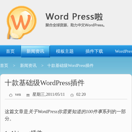
跳
转
到
内
容
首页
新闻资讯
模板主题
插件下载
WordP
首页
>
新闻资讯
> 十款基础级WordPress插件
十款基础级WordPress插件
ven
星期三,2011/05/11
02:20
这篇文章是
关于WordPress你需要知道的100件事
系列的一部
分。