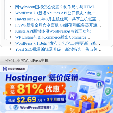
网站favicon图标怎么设置？制作尺寸与HTML添
加方法
WordPress 7.1新增Abilities API公开标志：统一支
持REST API、MCP与AI代理
HawkHost 2026年8月主机优惠：共享主机低至
$2.61/月，高性能主机同步折扣
FlyWP新增全局命令面板 Git部署和服务器开通更
方便
Kinsta API新增多项WordPress站点管理功能
WP Engine与BigCommerce推出Commerce
Connect：WordPress商店可保留前台体验并扩展电
WordPress 7.1 Beta 4发布：包含114项更新与修
商能力
复，仅建议在测试环境体验
Yoast SEO批量编辑器升级：新增筛选、焦点关键
词与AI元数据草稿
性价比高的WordPress主机