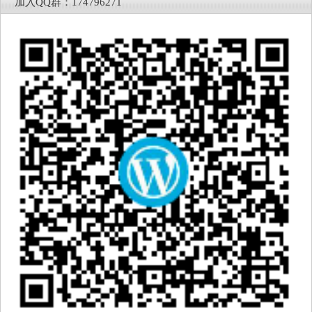
加入QQ群：174796271