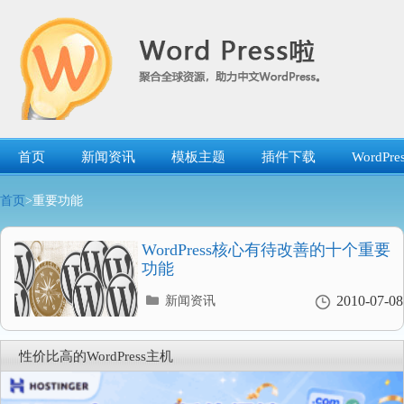
跳
转
到
内
容
首页
新闻资讯
模板主题
插件下载
WordP
首页
>重要功能
WordPress核心有待改善的十个重要
功能
分
2010-07-08
新闻资讯
类
目
录
性价比高的WordPress主机