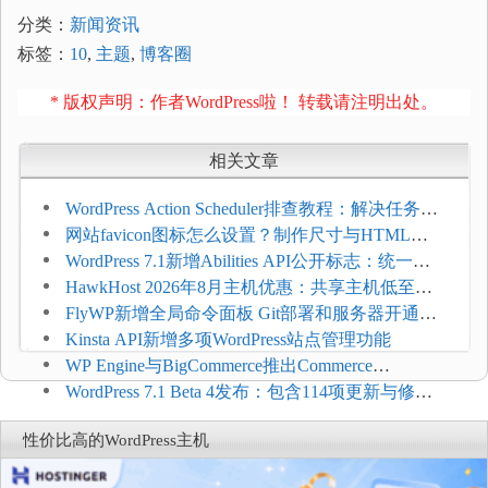
分类：
新闻资讯
标签：
10
,
主题
,
博客圈
* 版权声明：作者WordPress啦！ 转载请注明出处。
相关文章
WordPress Action Scheduler排查教程：解决任务积
压和订单延迟
网站favicon图标怎么设置？制作尺寸与HTML添
加方法
WordPress 7.1新增Abilities API公开标志：统一支
持REST API、MCP与AI代理
HawkHost 2026年8月主机优惠：共享主机低至
$2.61/月，高性能主机同步折扣
FlyWP新增全局命令面板 Git部署和服务器开通更
方便
Kinsta API新增多项WordPress站点管理功能
WP Engine与BigCommerce推出Commerce
Connect：WordPress商店可保留前台体验并扩展电
WordPress 7.1 Beta 4发布：包含114项更新与修
商能力
复，仅建议在测试环境体验
性价比高的WordPress主机