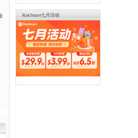
RakSmart七月活动
最
。