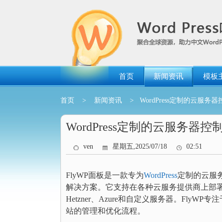
跳
转
到
内
容
首页
新闻资讯
模板
首页
>
新闻资讯
> WordPress定制的云服务
WordPress定制的云服务器控
ven
星期五,2025/07/18
02:51
FlyWP面板是一款专为
WordPress
定制的云服务
解决方案。它支持在各种云服务提供商上部署WordPres
Hetzner、Azure和自定义服务器。FlyWP
站的管理和优化流程。