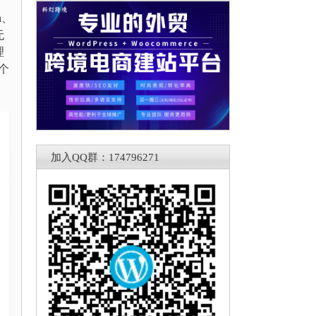
n、
无
理
个
加入QQ群：174796271