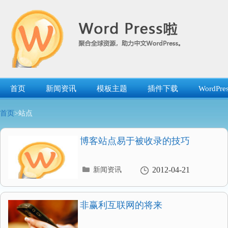
跳
转
到
内
容
首页
新闻资讯
模板主题
插件下载
WordP
首页
>站点
博客站点易于被收录的技巧
分
2012-04-21
新闻资讯
类
目
录
非赢利互联网的将来