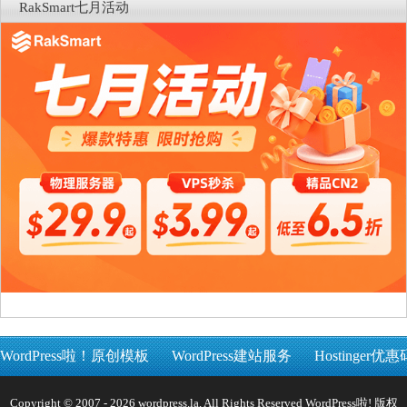
RakSmart七月活动
WordPress啦！原创模板
WordPress建站服务
Hostinger优惠
Copyright © 2007 - 2026 wordpress.la, All Rights Reserved WordPress啦! 版权