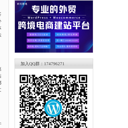
客
外
体
法
加入QQ群：174796271
第
站
都
文
许