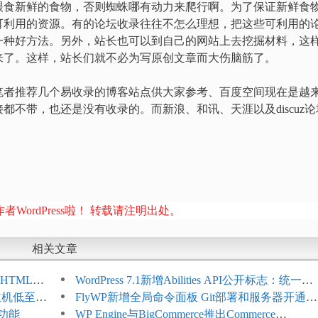
喂食新鲜的食物，否则蜘蛛哪有动力来爬行啊。为了保证新鲜食
可利用的资源。有的论坛收录往往不怎么理想，把这些可利用的
一种好方法。另外，站长也可以到自己的网站上去挖掘材料，这
来了。这样，站长们就不必为写原创文章而大伤脑筋了。
笔者推荐几个易收录的博客站点供大家参考、百度空间现在是越
不带，也还是没有收录的。而新浪、和讯、天涯以及discuz论
。
者WordPress啦！ 转载请注明出处。
相关文章
HTML添
WordPress 7.1新增Abilities API公开标志：统一支
享主机低至
持REST API、MCP与AI代理
FlyWP新增全局命令面板 Git部署和服务器开通更
理功能
方便
WP Engine与BigCommerce推出Commerce