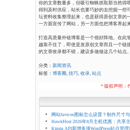
你的文章数量多，但吸引蜘蛛抓取那当然得
得到及时供应，站长也要巧妙的去挖掘一些
坛资料收集整理起来，也是获得原创文章的
一方面宣传了网站，另一方面也把博客养起
打造高质量外链博客是一个很好阵地。在此
越靠不住了，即使是发原创文章而且一个链接都
的文章收录都不错，建议多做做这几个站点
分类：
新闻资讯
标签：
博客圈
,
技巧
,
收录
,
站点
* 版权声明：作
网站favicon图标怎么设置？制作尺寸与
加方法
HawkHost 2026年8月主机优惠：共
$2.61/月，高性能主机同步折扣
Kinsta API新增多项WordPress站点管