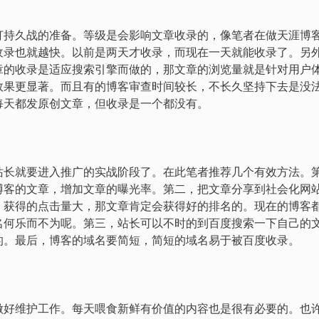
打持久战的准备。等级是会影响文章收录的，像笔者在做天涯博
收录也就越快。以前是两天才收录，而现在一天就能收录了。另
章的收录是适应搜索引擎而做的，那文章的浏览量就是针对用户
效果更显著。而且有的博客审查时间较长，不长久坚持下去是没
每天都发原创文章，但收录是一个都没有。
站长就要进入推广的实战阶段了。在此笔者推荐几个有效方法。
博客的文章，增加文章的曝光率。第二，把文章分享到社会化网
，获得的点击量大，那文章肯定会获得好的排名的。现在的博客
名何乐而不为呢。第三，站长可以不时的到百度搜索一下自己的
的。最后，博客的域名要简短，简短的域名易于被百度收录。
做好维护工作。每天喂食新鲜有价值的内容也是很有必要的。也