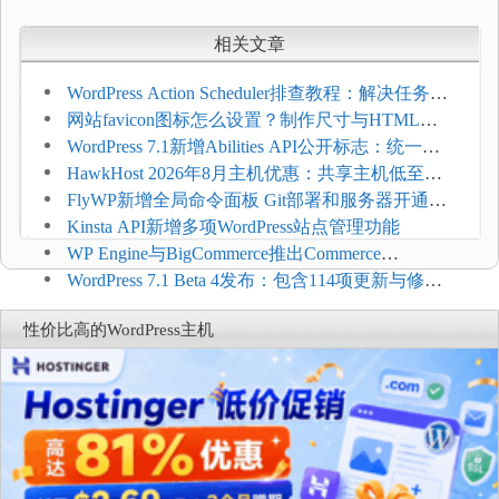
相关文章
WordPress Action Scheduler排查教程：解决任务积
压和订单延迟
网站favicon图标怎么设置？制作尺寸与HTML添
加方法
WordPress 7.1新增Abilities API公开标志：统一支
持REST API、MCP与AI代理
HawkHost 2026年8月主机优惠：共享主机低至
$2.61/月，高性能主机同步折扣
FlyWP新增全局命令面板 Git部署和服务器开通更
方便
Kinsta API新增多项WordPress站点管理功能
WP Engine与BigCommerce推出Commerce
Connect：WordPress商店可保留前台体验并扩展电
WordPress 7.1 Beta 4发布：包含114项更新与修
商能力
复，仅建议在测试环境体验
性价比高的WordPress主机