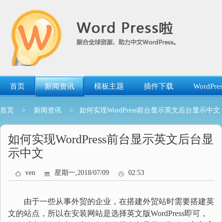
跳
转
到
内
容
首页
新闻资讯
模板主题
插件下载
WordP
首页
>
新闻资讯
> 如何实现WordPress前台显示英文后台显示中文
如何实现WordPress前台显示英文后台显
示中文
ven
星期一,2018/07/09
02:53
由于一些从事外贸的企业，在搭建外贸站时需要搭建英
文的站点，所以在安装网站是选择英文版WordPress即可，