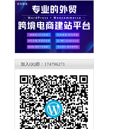
加入QQ群：174796271