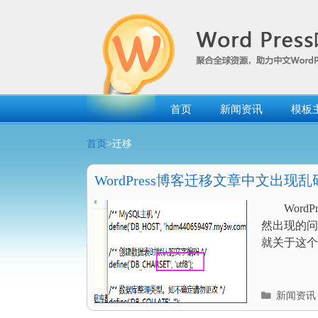
跳
转
到
内
容
首页
新闻资讯
模板
首页
>迁移
WordPress博客迁移文章中文出现乱
WordP
然出现的问
就关于这个
分
新闻资讯
类