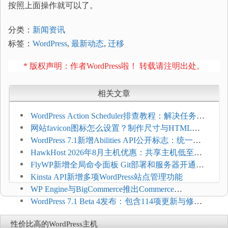
按照上面操作就可以了。
分类：
新闻资讯
标签：
WordPress
,
最新动态
,
迁移
* 版权声明：作者WordPress啦！ 转载请注明出处。
相关文章
WordPress Action Scheduler排查教程：解决任务积
压和订单延迟
网站favicon图标怎么设置？制作尺寸与HTML添
加方法
WordPress 7.1新增Abilities API公开标志：统一支
持REST API、MCP与AI代理
HawkHost 2026年8月主机优惠：共享主机低至
$2.61/月，高性能主机同步折扣
FlyWP新增全局命令面板 Git部署和服务器开通更
方便
Kinsta API新增多项WordPress站点管理功能
WP Engine与BigCommerce推出Commerce
Connect：WordPress商店可保留前台体验并扩展电
WordPress 7.1 Beta 4发布：包含114项更新与修
商能力
复，仅建议在测试环境体验
性价比高的WordPress主机