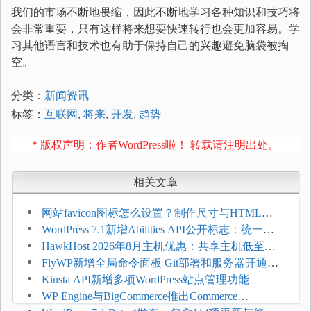
我们的市场不断地畏缩，因此不断地学习各种知识和技巧将
会非常重要，只有这样将来想要快速转行也会更加容易。学
习其他语言和技术也有助于保持自己的兴趣避免脑袋被掏
空。
分类：
新闻资讯
标签：
互联网
,
将来
,
开发
,
趋势
* 版权声明：作者WordPress啦！ 转载请注明出处。
相关文章
网站favicon图标怎么设置？制作尺寸与HTML添
加方法
WordPress 7.1新增Abilities API公开标志：统一支
持REST API、MCP与AI代理
HawkHost 2026年8月主机优惠：共享主机低至
$2.61/月，高性能主机同步折扣
FlyWP新增全局命令面板 Git部署和服务器开通更
方便
Kinsta API新增多项WordPress站点管理功能
WP Engine与BigCommerce推出Commerce