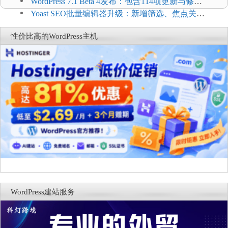
Connect：WordPress商店可保留前台体验并扩展电
WordPress 7.1 Beta 4发布：包含114项更新与修
商能力
复，仅建议在测试环境体验
Yoast SEO批量编辑器升级：新增筛选、焦点关键
词与AI元数据草稿
性价比高的WordPress主机
WordPress建站服务