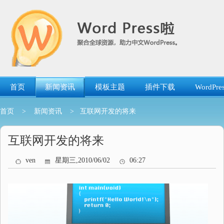
跳
转
到
内
容
首页
新闻资讯
模板主题
插件下载
WordP
首页
>
新闻资讯
> 互联网开发的将来
互联网开发的将来
ven
星期三,2010/06/02
06:27