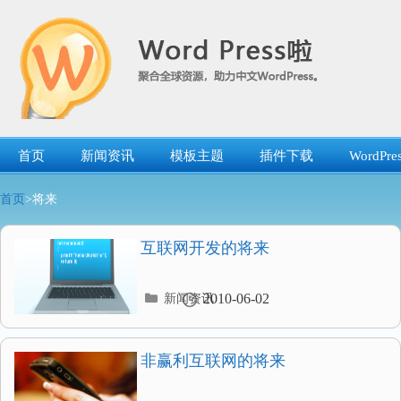
跳
转
到
内
容
首页
新闻资讯
模板主题
插件下载
WordP
首页
>将来
互联网开发的将来
分
2010-06-02
新闻资讯
类
目
录
非赢利互联网的将来