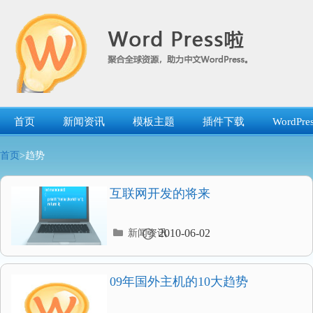
跳
转
到
内
容
首页
新闻资讯
模板主题
插件下载
WordP
首页
>趋势
互联网开发的将来
分
2010-06-02
新闻资讯
类
目
录
09年国外主机的10大趋势