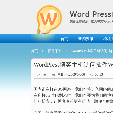
跳
转
到
内
容
首页
新闻资讯
模板
首页
>
插件下载
> WordPress博客手机访问插件
WordPress博客手机访问插件WP
ven
星期一,2009/07/06
03:53
国内正在打造3G网络，我们也将进入网络的
在迎接3G时代到来时，我们也要为我们的
们的博客，让博客变得更有价值，顺便也时