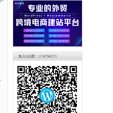
用户
加入QQ群：174796271
，