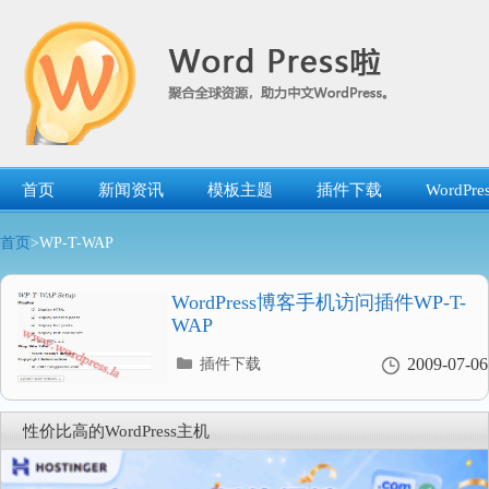
跳
转
到
内
容
首页
新闻资讯
模板主题
插件下载
WordP
首页
>WP-T-WAP
WordPress博客手机访问插件WP-T-
WAP
分
2009-07-06
插件下载
类
目
录
性价比高的WordPress主机