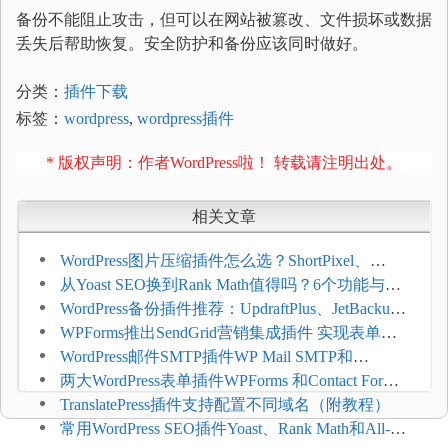
备份不能阻止攻击，但可以在网站被篡改、文件损坏或数据
丢失后帮助恢复。安全防护和备份应该同时做好。
分类：
插件下载
标签：
wordpress
,
wordpress插件
* 版权声明：作者WordPress啦！ 转载请注明出处。
相关文章
WordPress图片压缩插件怎么选？ShortPixel、
Imagify、Smush和EWWW全面对比
从Yoast SEO换到Rank Math值得吗？6个功能与切
换前检查清单
WordPress备份插件推荐：UpdraftPlus、JetBackup
和主机自动备份等方案
WPForms推出SendGrid营销集成插件 实现表单联
系人自动同步
WordPress邮件SMTP插件WP Mail SMTP和
FluentSMT对比评测
两大WordPress表单插件WPForms 和Contact Form 7
哪个好
TranslatePress插件支持配置不同域名（附教程）
常用WordPress SEO插件Yoast、Rank Math和All-in-