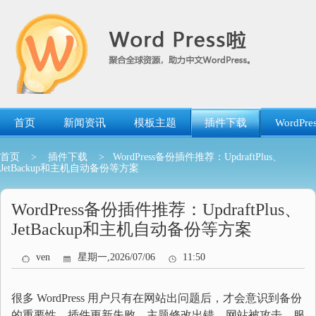
跳
转
到
内
容
首页
新闻资讯
模板主题
插件下载
WordP
首页
>
插件下载
> WordPress备份插件推荐：UpdraftPlus、
JetBackup和主机自动备份等方案
WordPress备份插件推荐：UpdraftPlus、
JetBackup和主机自动备份等方案
ven
星期一,2026/07/06
11:50
很多 WordPress 用户只有在网站出问题后，才会意识到备份
的重要性。插件更新失败、主题修改出错、网站被攻击、服