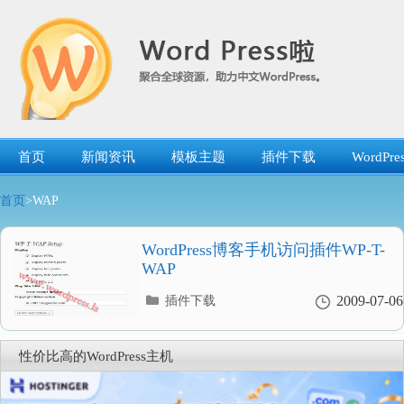
跳
转
到
内
容
首页
新闻资讯
模板主题
插件下载
WordP
首页
>WAP
WordPress博客手机访问插件WP-T-
WAP
分
2009-07-06
插件下载
类
目
录
性价比高的WordPress主机