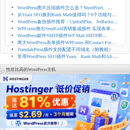
WordPress图片压缩插件怎么选？ShortPixel、
Imagify、Smush和EWWW全面对比
从Yoast SEO换到Rank Math值得吗？6个功能与切
换前检查清单
WordPress备份插件推荐：UpdraftPlus、JetBackup
和主机自动备份等方案
WPForms推出SendGrid营销集成插件 实现表单联
系人自动同步
WordPress邮件SMTP插件WP Mail SMTP和
FluentSMT对比评测
两大WordPress表单插件WPForms 和Contact Form 7
哪个好
TranslatePress插件支持配置不同域名（附教程）
常用WordPress SEO插件Yoast、Rank Math和All-in-
One SEO对比分析
性价比高的WordPress主机