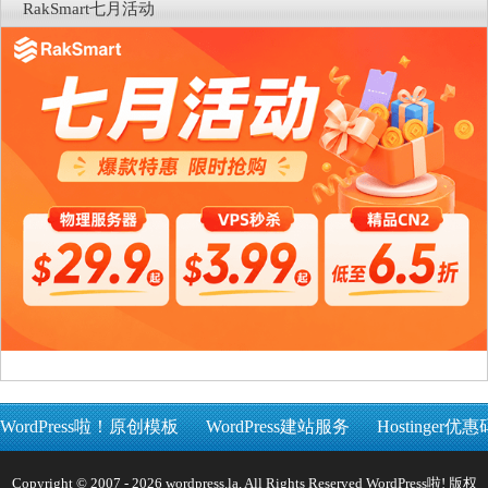
RakSmart七月活动
WordPress啦！原创模板
WordPress建站服务
Hostinger优惠
Copyright © 2007 - 2026 wordpress.la, All Rights Reserved WordPress啦! 版权