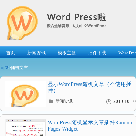
跳
转
到
内
容
首页
新闻资讯
模板主题
插件下载
WordP
首页
>随机文章
显示WordPress随机文章（不使用插
件）
分
2010-10-10
新闻资讯
类
目
录
WordPress随机显示文章插件Random
Pages Widget