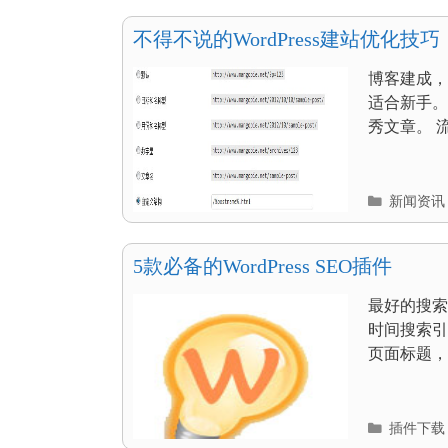
目
录
不得不说的WordPress建站优化技巧
博客建成，
适合新手。
秀文章。 流
分
新闻资讯
类
目
录
5款必备的WordPress SEO插件
最好的搜索引擎
时间搜索引擎
页面标题，
分
插件下载
类