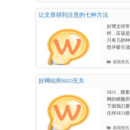
类
目
录
让文章得到注意的七种方法
好博文经常
样，应该是
只有几秒钟
想并吸引读者
分
新闻资讯
类
目
录
好网站和SEO无关
SEO，搜
网的精髓所
下面我们要
任何SEO措
分
新闻资讯