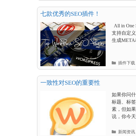
目
录
七款优秀的SEO插件！
All in
支持自定义文章
生成META标
分
插件下载
类
目
录
一致性对SEO的重要性
如果你问什
标题、标签
素，但如果
说，你今天建
分
新闻资讯