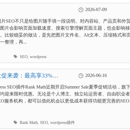
2026-07-09
ress图片SEO不只是给图片随手填一段说明。对内容站、产品页和外
图片会影响页面加载速度、搜索引擎理解页面主题，也会影响移
。比较稳妥的做法，是先把图片文件名、Alt文本、压缩格式和
整理，再...
标
SEO
,
wordpress
签
h夏季大促来袭：最高享33%优
2026-06-16
ress SEO插件Rank Math近期开启Summer Sale夏季促销活动，旗
均迎来限时优惠。无论是个人博主、独立站运营者、自由职业者
EO服务机构，都可以借此机会以更低成本获得功能更完善的SEO..
标
Rank Math
,
SEO
,
wordpress插件
签