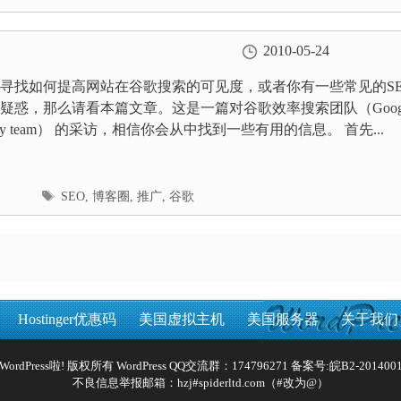
签
2010-05-24
寻找如何提高网站在谷歌搜索的可见度，或者你有一些常见的SE
疑惑，那么请看本篇文章。这是一篇对谷歌效率搜索团队（Goog
quality team） 的采访，相信你会从中找到一些有用的信息。 首先...
标
SEO
,
博客圈
,
推广
,
谷歌
签
Hostinger优惠码
美国虚拟主机
美国服务器
关于我们
Reserved WordPress啦! 版权所有 WordPress QQ交流群：174796271 备案号:
皖B2-2014001
不良信息举报邮箱：hzj#spiderltd.com（#改为@）