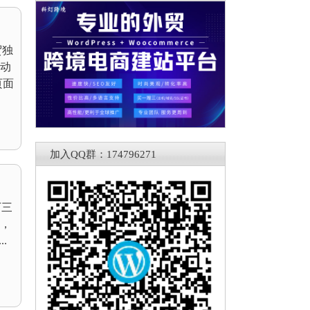
贸独
动
页面
加入QQ群：174796271
下三
，
.