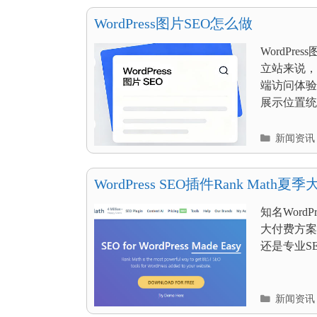
目
录
WordPress图片SEO怎么做
WordP
立站来说，
端访问体验
展示位置统一
分
新闻资讯
类
目
录
WordPress SEO插件Rank Mat
惠 PRO方案额外赠送双倍权益
知名WordP
大付费方案
还是专业S
分
新闻资讯
类