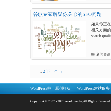
类
目
录
谷歌专家解疑你关心的SEO问题
如果你正在
相关方面的
search 
分
新闻资讯
类
目
录
文
1
2
下一个 →
章
导
WordPress啦！原创模板
WordPress建站服务
航
Copyright © 2007 - 2026 wordpress.la, All Rights 