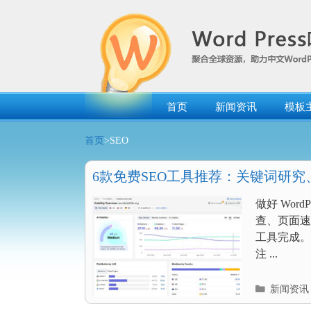
跳
转
到
内
容
首页
新闻资讯
模板
首页
>SEO
6款免费SEO工具推荐：关键词研究
检查
做好 Wor
查、页面速
工具完成。
注 ...
分
新闻资讯
类