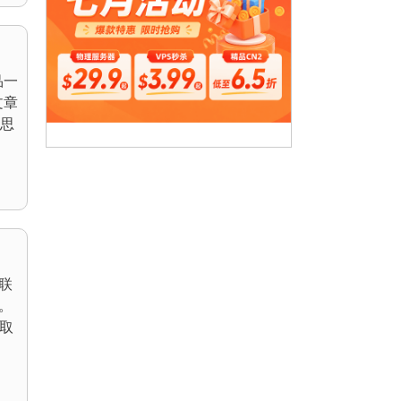
品一
文章
思
联
。
取