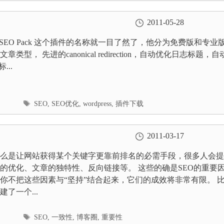
2011-05-28
 One SEO Pack 这个插件的名称就一目了然了，他分为免费版和专业
类型， 先进的canonical redirection，自动优化日志标题，自
...
标
SEO
,
SEO优化
,
wordpress
,
插件下载
签
2011-03-17
么是让网站获得某个关键字更靠前排名的必需手段，很多人会提
的优化、文章的独特性、反向链接等。 这些的确是SEO的重要
你不把这些因素与“坚持”结合起来，它们的成效将非常有限。 
了一个...
标
SEO
,
一致性
,
博客圈
,
重要性