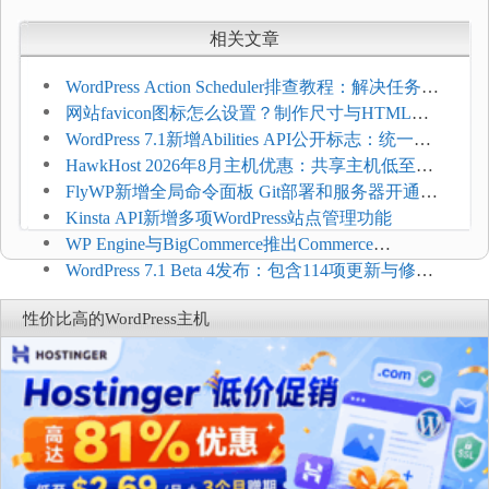
相关文章
WordPress Action Scheduler排查教程：解决任务积
压和订单延迟
网站favicon图标怎么设置？制作尺寸与HTML添
加方法
WordPress 7.1新增Abilities API公开标志：统一支
持REST API、MCP与AI代理
HawkHost 2026年8月主机优惠：共享主机低至
$2.61/月，高性能主机同步折扣
FlyWP新增全局命令面板 Git部署和服务器开通更
方便
Kinsta API新增多项WordPress站点管理功能
WP Engine与BigCommerce推出Commerce
Connect：WordPress商店可保留前台体验并扩展电
WordPress 7.1 Beta 4发布：包含114项更新与修
商能力
复，仅建议在测试环境体验
性价比高的WordPress主机