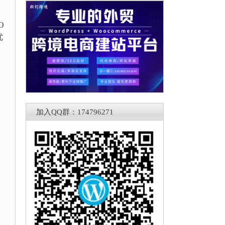
O
优
加入QQ群：174796271