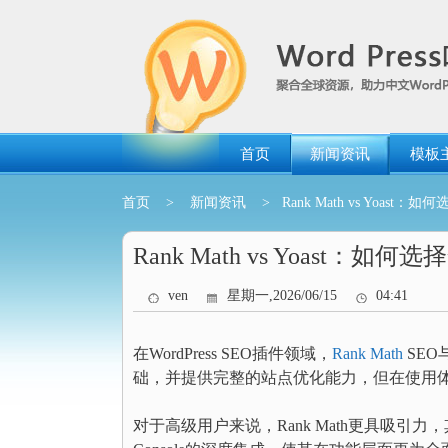
跳
转
到
内
容
首页
新闻资讯
模板
首页
>
新闻资讯
> Rank Math vs Yoast：如
Rank Math vs Yoast：如何
ven
星期一,2026/06/15
04:41
在WordPress SEO插件领域，
Rank Math
SEO
础，并提供完整的站点优化能力，但在使用
对于高级用户来说，Rank Math更具吸引力，其