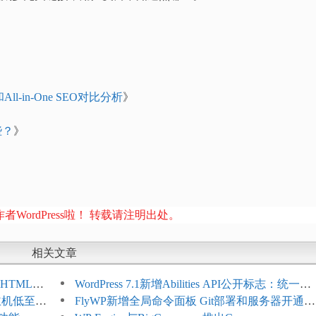
和All-in-One SEO对比分析
》
些？
》
者WordPress啦！ 转载请注明出处。
相关文章
HTML添
WordPress 7.1新增Abilities API公开标志：统一支
享主机低至
持REST API、MCP与AI代理
FlyWP新增全局命令面板 Git部署和服务器开通更