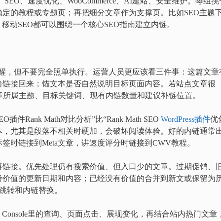
、SEO、速度优化、WooCommerce、AI建站、安全维护。每组挑
定的教程或专题页；再把细分文章作为支撑页。比如SEO主题
、移动SEO都可以围绕一个核心SEO指南建立内链。
作为提醒，但不要完全照单执行。运营人员更应该看三件事：这篇文章
向链接回来；锚文本是否自然说明目标页面内容。若站点文章很
章所属主题、目标关键词、现有内链数量和建议补链位置。
插件Rank Math对比分析”比“Rank Math SEO
WordPress插件
优
本，尤其是段落不相关时硬加，会破坏阅读体验。好的内链通常
标签时链接到Meta文章，讲速度评分时链接到CWV教程。
再链接。优先处理仍有搜索价值、但入口少的文章。过期促销、
考价值的更新日期和内容；已经没有价值的合并到新文或保留为
1跳转和内链替换。
h Console里的查询、页面点击、展现变化，再结合站内热门文章