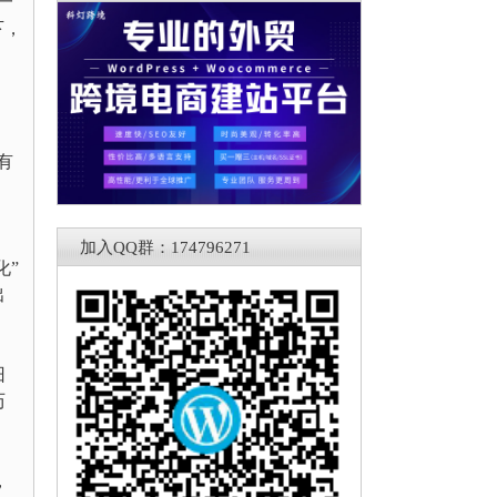
一
下，
有
加入QQ群：174796271
化”
出
旧
历
，