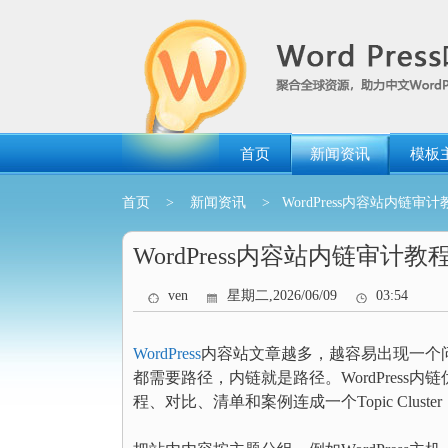
跳
转
到
内
容
首页
新闻资讯
模板
首页
>
新闻资讯
> WordPress内容站内链审计教程：
WordPress内容站内链审计教程：用R
ven
星期二,2026/06/09
03:54
WordPress
内容站文章越多，越容易出现一个
都需要路径，内链就是路径。WordPress
程、对比、清单和案例连成一个Topic Clus