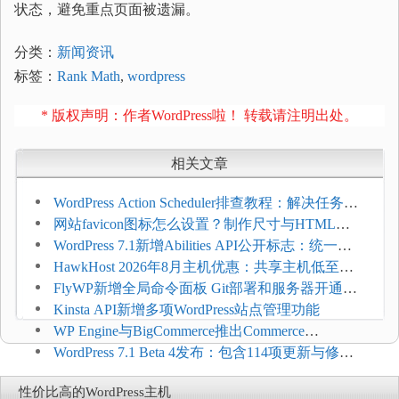
状态，避免重点页面被遗漏。
分类：
新闻资讯
标签：
Rank Math
,
wordpress
* 版权声明：作者WordPress啦！ 转载请注明出处。
相关文章
WordPress Action Scheduler排查教程：解决任务积
压和订单延迟
网站favicon图标怎么设置？制作尺寸与HTML添
加方法
WordPress 7.1新增Abilities API公开标志：统一支
持REST API、MCP与AI代理
HawkHost 2026年8月主机优惠：共享主机低至
$2.61/月，高性能主机同步折扣
FlyWP新增全局命令面板 Git部署和服务器开通更
方便
Kinsta API新增多项WordPress站点管理功能
WP Engine与BigCommerce推出Commerce
Connect：WordPress商店可保留前台体验并扩展电
WordPress 7.1 Beta 4发布：包含114项更新与修
商能力
复，仅建议在测试环境体验
性价比高的WordPress主机