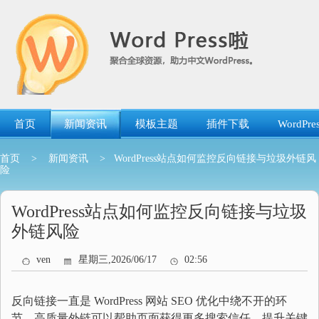
跳
转
到
内
容
首页
新闻资讯
模板主题
插件下载
WordP
首页
>
新闻资讯
> WordPress站点如何监控反向链接与垃圾外链风
险
WordPress站点如何监控反向链接与垃圾
外链风险
ven
星期三,2026/06/17
02:56
反向链接一直是 WordPress 网站 SEO 优化中绕不开的环
节。高质量外链可以帮助页面获得更多搜索信任、提升关键