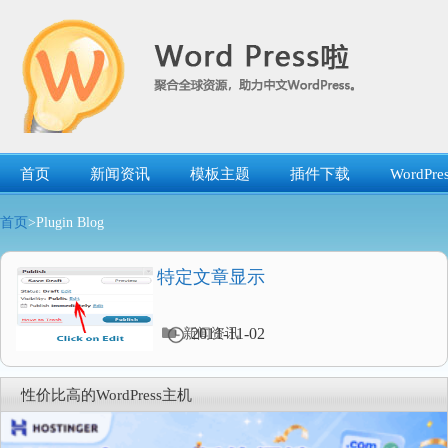
跳
转
到
内
容
首页
新闻资讯
模板主题
插件下载
WordP
首页
>Plugin Blog
特定文章显示
分
2011-11-02
新闻资讯
类
目
录
性价比高的WordPress主机