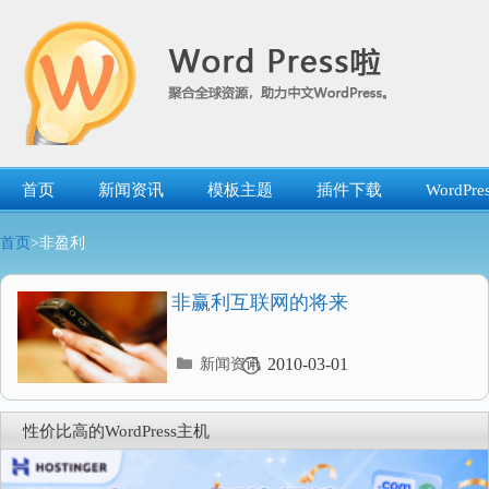
跳
转
到
内
容
首页
新闻资讯
模板主题
插件下载
WordP
首页
>非盈利
非赢利互联网的将来
分
2010-03-01
新闻资讯
类
目
录
性价比高的WordPress主机