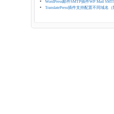
和主机自动备份等方案
WordPress邮件SMTP插件WP Mail SM
FluentSMT对比评测
TranslatePress插件支持配置不同域