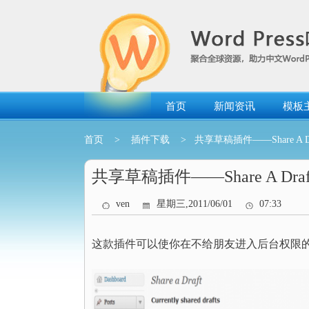
跳
转
到
内
容
首页
新闻资讯
模板
首页
>
插件下载
> 共享草稿插件——Share A Dr
共享草稿插件——Share A Draf
ven
星期三,2011/06/01
07:33
这款插件可以使你在不给朋友进入后台权限