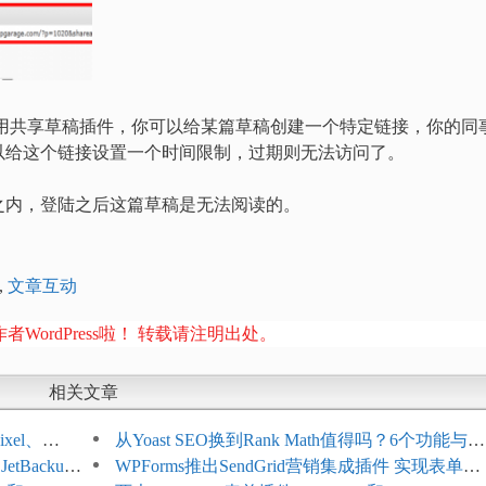
的，使用共享草稿插件，你可以给某篇草稿创建一个特定链接，你的同
以给这个链接设置一个时间限制，过期则无法访问了。
之内，登陆之后这篇草稿是无法阅读的。
,
文章互动
者WordPress啦！ 转载请注明出处。
相关文章
xel、
从Yoast SEO换到Rank Math值得吗？6个功能与切
etBackup
换前检查清单
WPForms推出SendGrid营销集成插件 实现表单联