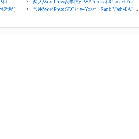
TP和
系人自动同步
两大WordPress表单插件WPForms 和Contact Form 
名（附教程）
哪个好
常用WordPress SEO插件Yoast、Rank Math和All-in
One SEO对比分析