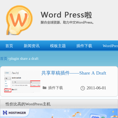
跳
转
到
内
容
首页
新闻资讯
模板主题
插件下载
WordP
首页
>plugin share a draft
共享草稿插件——Share A Draft
分
2011-06-01
插件下载
类
目
录
性价比高的WordPress主机